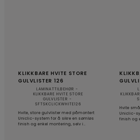
KLIKKBARE HVITE STORE
KLIKKB
GULVLISTER 126
GULVLI
LAMINATTILBEHØR
KLIKKBARE HVITE STORE
KLIKKBAR
GULVLISTER
S
SFTSKCLICKWHITE126
Hvite små
Hvite, store gulvlister med påmontert
Uniclic-s
Uniclic-system for å sikre en sømløs
finish og
finish og enkel montering, selv i
mindre rom.