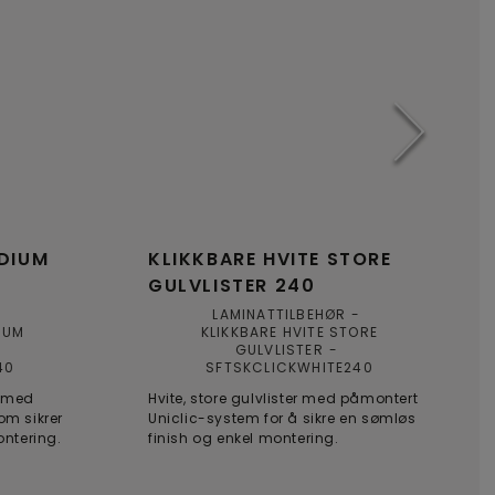
EDIUM
KLIKKBARE HVITE STORE
GULVLISTER 240
LAMINATTILBEHØR
IUM
KLIKKBARE HVITE STORE
GULVLISTER
40
SFTSKCLICKWHITE240
r med
Hvite, store gulvlister med påmontert
om sikrer
Uniclic-system for å sikre en sømløs
ontering.
finish og enkel montering.