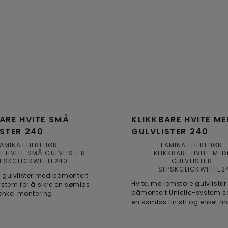
ARE HVITE SMÅ
KLIKKBARE HVITE M
STER 240
GULVLISTER 240
LAMINATTILBEHØR
LAMINATTILBEHØR
E HVITE SMÅ GULVLISTER
KLIKKBARE HVITE MED
FSKCLICKWHITE240
GULVLISTER
SFPSKCLICKWHITE2
 gulvlister med påmontert
Hvite, mellomstore gulvliste
ystem for å sikre en sømløs
påmontert Uniclic-system s
 enkel montering.
en sømløs finish og enkel m