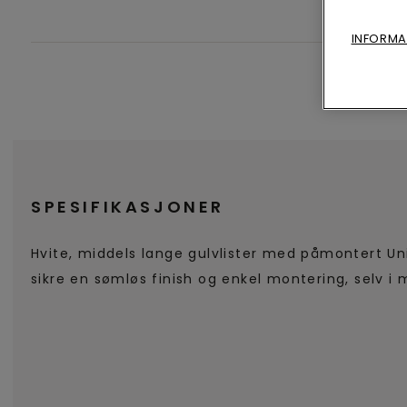
INFORMA
SPESIFIKASJONER
Hvite, middels lange gulvlister med påmontert Un
sikre en sømløs finish og enkel montering, selv i