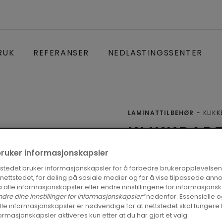
RUK
REFERANSER
NEDLASTINGSSENTER
LAMINATTILBEHØR
KLIKK
KLIKKBAR
GULVLIST
bruker informasjonskapsler
tstedet bruker informasjonskapsler for å forbedre brukeropplevelsen
Lister
å nettstedet, for deling på sosiale medier og for å vise tilpassede ann
 alle informasjonskapsler eller endre innstillingene for informasjonsk
ndre dine innstillinger for informasjonskapsler”
nedenfor. Essensielle 
lle informasjonskapsler er nødvendige for at nettstedet skal fungere 
ormasjonskapsler aktiveres kun etter at du har gjort et valg.