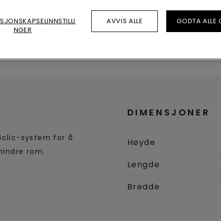
SJONSKAPSELINNSTILLI
AVVIS ALLE
GODTA ALLE
Dimensjoner
Produktdata
NGER
DIMENSJONER
iclic-system for å
Høyde
 mindre rom.
Lengde
Bredde