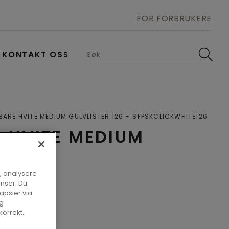
FOR FORBRUKERE
KONTAKT OSS
BARE HVITE MEDIUM GULVLISTER 126
SFPSKCLICKWHITE126
E HVITE MEDIUM
ER
, analysere
onser. Du
apsler via
og
korrekt.