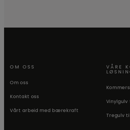
OM OSS
VÅRE K
LØSNI
Om oss
Kommersi
Kontakt oss
Vinylgulv
Vårt arbeid med bærekraft
Tregulv t