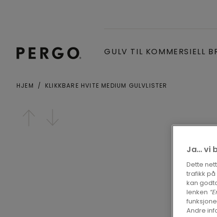
GULV TIL KOMMERSIELL B
HJEM
KLIKKBARE HVITE MEDIUM GULVLISTER
Open image in lightbox
Ja… vi 
Dette net
trafikk p
kan godta
lenken
“E
funksjone
Andre inf