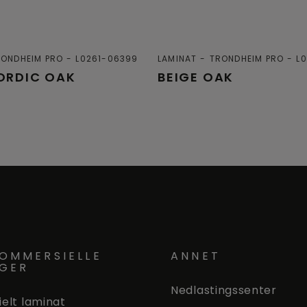
RONDHEIM PRO
L0261-06399
LAMINAT
TRONDHEIM PRO
L
ORDIC OAK
BEIGE OAK
OMMERSIELLE
ANNET
NGER
Nedlastingssenter
elt laminat