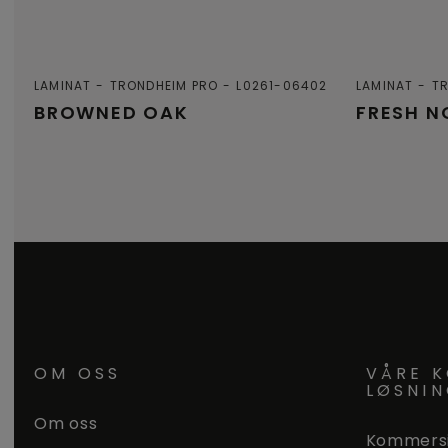
LAMINAT
TRONDHEIM PRO
L0261-06402
LAMINAT
T
BROWNED OAK
FRESH N
OM OSS
VÅRE K
LØSNI
Om oss
Kommersi