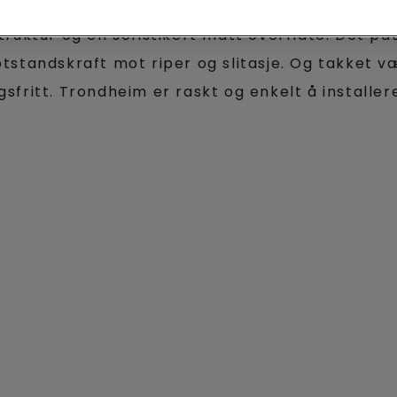
umulig å skille fra naturlig tre. Trondheim er e
truktur og en sofistikert matt overflate. Det pa
otstandskraft mot riper og slitasje. Og takket 
sfritt. Trondheim er raskt og enkelt å installe