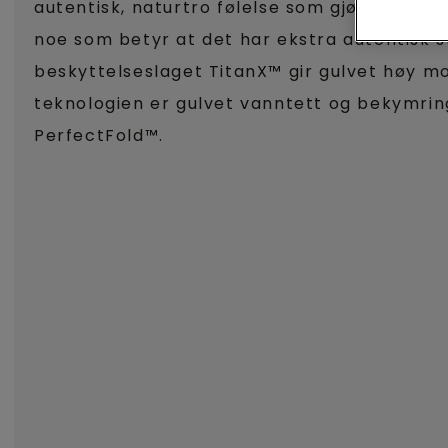
autentisk, naturtro følelse som gjør det nær 
noe som betyr at det har ekstra autentisk s
beskyttelseslaget TitanX™ gir gulvet høy m
teknologien er gulvet vanntett og bekymring
PerfectFold™.