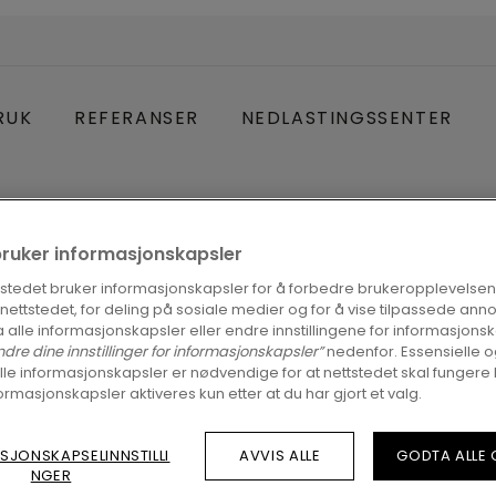
RUK
REFERANSER
NEDLASTINGSSENTER
bruker informasjonskapsler
tstedet bruker informasjonskapsler for å forbedre brukeropplevelsen
å nettstedet, for deling på sosiale medier og for å vise tilpassede ann
 alle informasjonskapsler eller endre innstillingene for informasjonsk
ndre dine innstillinger for informasjonskapsler”
nedenfor. Essensielle 
lle informasjonskapsler er nødvendige for at nettstedet skal fungere 
ormasjonskapsler aktiveres kun etter at du har gjort et valg.
nker og fas på alle fire kanter, gir gulvet ditt 
SJONSKAPSELINNSTILLI
AVVIS ALLE
GODTA ALLE
n. Med dypere, mer naturlige teksturer gir Tro
NGER