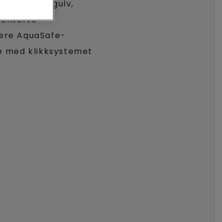
t Sensation-gulv,
tenterte
være AquaSafe-
re med klikksystemet